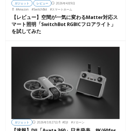
ガジェット
レビュー
2026年4月9日
#
Amazon
#
SwitchBot
#
スマートホーム
【レビュー】空間が一気に変わるMatter対応ス
マート照明「SwitchBot RGBICフロアライト」
を試してみた
ガジェット
2026年3月27日
#
DJI
#
ドローン
【速報】DJI「Avata 360」日本発表 8K/60fps