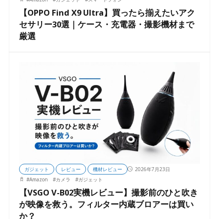
【OPPO Find X9 Ultra】買ったら揃えたいアク
セサリー30選｜ケース・充電器・撮影機材まで
厳選
ガジェット
レビュー
機材レビュー
2026年7月23日
#
Amazon
#
カメラ
#
ガジェット
【VSGO V-B02実機レビュー】撮影前のひと吹き
が映像を救う。フィルター内蔵ブロアーは買い
か？