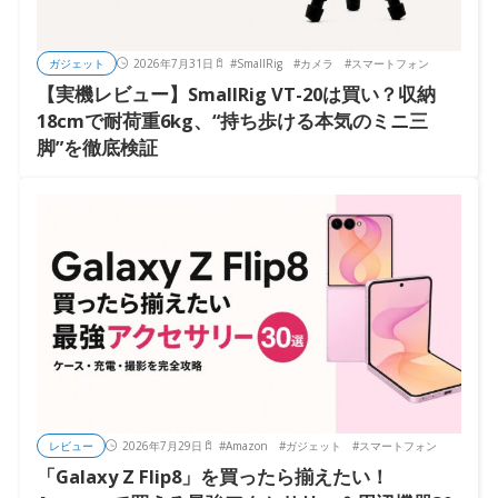
ガジェット
2026年7月31日
#
SmallRig
#
カメラ
#
スマートフォン
【実機レビュー】SmallRig VT-20は買い？収納
18cmで耐荷重6kg、“持ち歩ける本気のミニ三
脚”を徹底検証
レビュー
2026年7月29日
#
Amazon
#
ガジェット
#
スマートフォン
「Galaxy Z Flip8」を買ったら揃えたい！