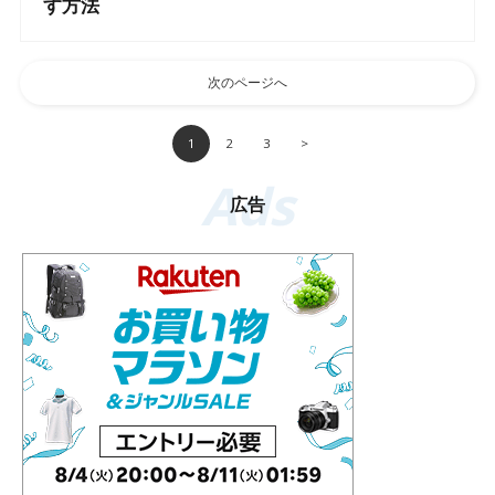
す方法
次のページへ
1
2
3
>
Ads
広告