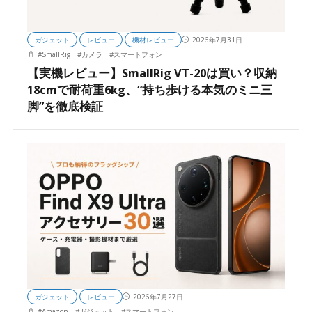
ガジェット
レビュー
機材レビュー
2026年7月31日
#
SmallRig
#
カメラ
#
スマートフォン
【実機レビュー】SmallRig VT-20は買い？収納
18cmで耐荷重6kg、“持ち歩ける本気のミニ三
脚”を徹底検証
ガジェット
レビュー
2026年7月27日
#
Amazon
#
ガジェット
#
スマートフォン