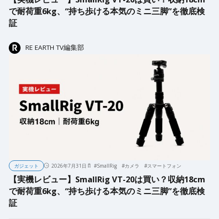
で耐荷重6kg、“持ち歩ける本気のミニ三脚”を徹底検
証
RE EARTH TV編集部
ガジェット
2026年7月31日
#
SmallRig
#
カメラ
#
スマートフォン
【実機レビュー】SmallRig VT-20は買い？収納18cm
で耐荷重6kg、“持ち歩ける本気のミニ三脚”を徹底検
証