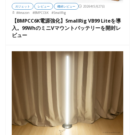
ガジェット
レビュー
機材レビュー
2026年5月27日
#
Amazon
#
BMPCC6K
#
SmallRig
【BMPCC6K電源強化】SmallRig VB99 Liteを導
入。99WhのミニVマウントバッテリーを開封レ
ビュー