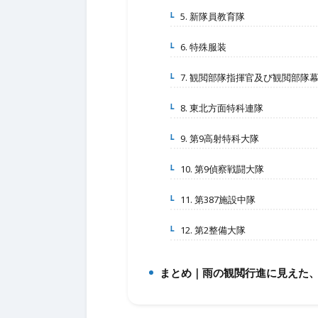
5. 新隊員教育隊
3-5.
6. 特殊服装
3-6.
7. 観閲部隊指揮官及び観閲部隊
3-7.
8. 東北方面特科連隊
3-8.
9. 第9高射特科大隊
3-9.
10. 第9偵察戦闘大隊
3-10.
11. 第387施設中隊
3-11.
12. 第2整備大隊
3-12.
まとめ｜雨の観閲行進に見えた、
4.