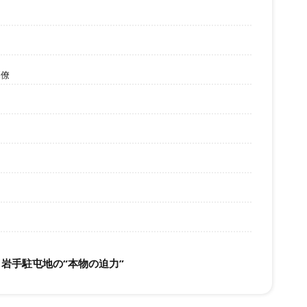
幕僚
岩手駐屯地の“本物の迫力”