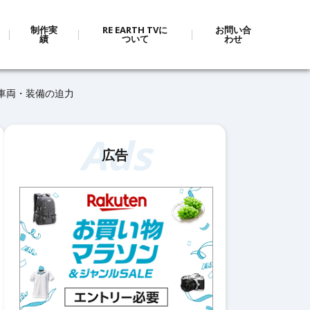
制作実
RE EARTH TVに
お問い合
績
ついて
わせ
車両・装備の迫力
Ads
広告