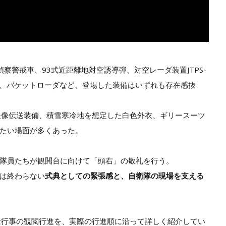
偵察警戒車、93式近距離地対空誘導弾、対空レーダ装置JTPS-
回収車、バケットローダなど、登場した装備はいずれも存在感抜
た映像伝送装備、積雪寒冷地を想定した白色外衣、ギリースーツ
たい場面が多くあった。
隊員たちが観閲台に向けて「頭右」の敬礼を行う。
は終わらない
式典としての緊張感と、自衛隊の現場を支える
念行事の観閲行進を、実際の行進順に沿って詳しく紹介してい