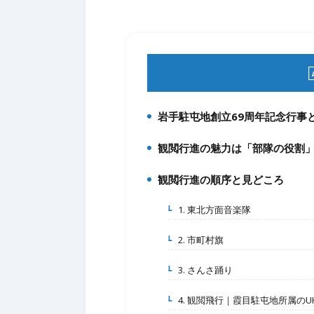
岩手駐屯地創立69周年記念行事
1.
観閲行進の魅力は「部隊の役割
2.
観閲行進の順序と見どころ
3.
1. 東北方面音楽隊
3-1.
2. 市町村旗
3-2.
3. さんさ踊り
3-3.
4. 観閲飛行｜霞目駐屯地所属のU
3-4.