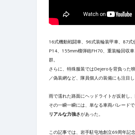
16式機動戦闘車、96式装輪装甲車、87式
P14、155mm榴弾砲FH70、重装輪
群。
さらに、特殊服装ではDejeroを背負っ
／偽装網など、隊員個人の装備にも注目し
雨で濡れた路面にヘッドライトが反射し、
その一瞬一瞬には、単なる車両パレードで
リアルな力強さ
があった。
この記事では、岩手駐屯地創立69周年記