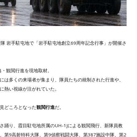
自衛隊 岩手駐屯地で「岩手駐屯地創立69周年記念行事」が開催さ
念式典・観閲行進を現地取材。
には多くの来場者が集まり、隊員たちの統制された行進や、
に熱い視線が注がれていた。
見どころとなった
観閲行進
だ。
さ踊り、霞目駐屯地所属のUH-1Jによる観閲飛行、新隊員教
第9高射特科大隊、第9偵察戦闘大隊、第387施設中隊、第2