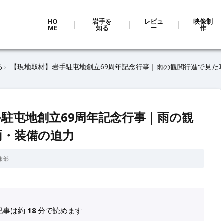
HO
岩手を
レビュ
映像制
ME
知る
ー
作
る
【現地取材】岩手駐屯地創立69周年記念行事｜雨の観閲行進で見た
駐屯地創立69周年記念行事｜雨の観
両・装備の迫力
編集部
記事は約
18
分で読めます