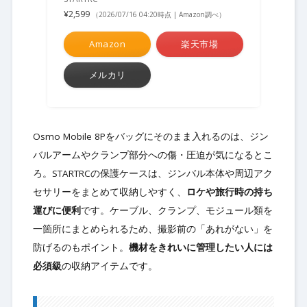
¥2,599
（2026/07/16 04:20時点 | Amazon調べ）
Amazon
楽天市場
メルカリ
Osmo Mobile 8Pをバッグにそのまま入れるのは、ジン
バルアームやクランプ部分への傷・圧迫が気になるとこ
ろ。STARTRCの保護ケースは、ジンバル本体や周辺アク
セサリーをまとめて収納しやすく、
ロケや旅行時の持ち
運びに便利
です。ケーブル、クランプ、モジュール類を
一箇所にまとめられるため、撮影前の「あれがない」を
防げるのもポイント。
機材をきれいに管理したい人には
必須級
の収納アイテムです。