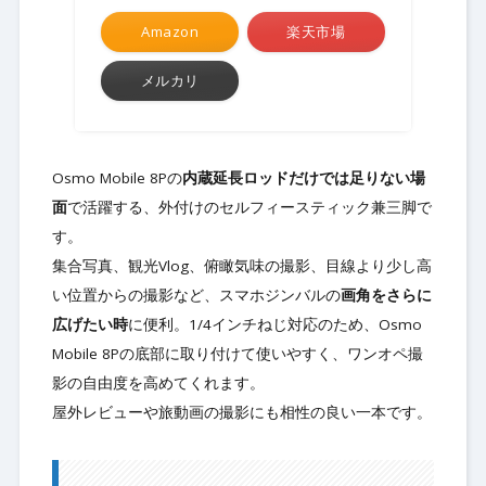
Amazon
楽天市場
メルカリ
Osmo Mobile 8Pの
内蔵延長ロッドだけでは足りない場
面
で活躍する、外付けのセルフィースティック兼三脚で
す。
集合写真、観光Vlog、俯瞰気味の撮影、目線より少し高
い位置からの撮影など、スマホジンバルの
画角をさらに
広げたい時
に便利。1/4インチねじ対応のため、Osmo
Mobile 8Pの底部に取り付けて使いやすく、ワンオペ撮
影の自由度を高めてくれます。
屋外レビューや旅動画の撮影にも相性の良い一本です。