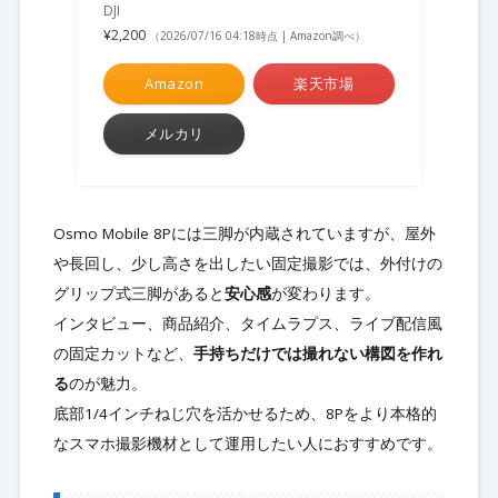
DJI
¥2,200
（2026/07/16 04:18時点 | Amazon調べ）
Amazon
楽天市場
メルカリ
Osmo Mobile 8Pには三脚が内蔵されていますが、屋外
や長回し、少し高さを出したい固定撮影では、外付けの
グリップ式三脚があると
安心感
が変わります。
インタビュー、商品紹介、タイムラプス、ライブ配信風
の固定カットなど、
手持ちだけでは撮れない構図を作れ
る
のが魅力。
底部1/4インチねじ穴を活かせるため、8Pをより本格的
なスマホ撮影機材として運用したい人におすすめです。