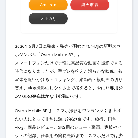
Amazon
楽天市場
メルカリ
2026年5月7日に発表・発売が開始されたDJIの新型スマ
ホジンバル「Osmo Mobile 8P」
。
スマートフォンだけで手軽に高品質な動画を撮影できる
時代になりましたが、手ブレを抑えた滑らかな映像、被
写体を追いかけるトラッキング、縦動画・横動画の切り
替え、Vlog撮影のしやすさまで考えると
、
やはり
専用ジ
ンバルの存在はかなり心強い
です。
Osmo Mobile 8Pは、スマホ撮影をワンランク引き上げ
たい人にとって非常に魅力的な1台です。旅行、日常
Vlog、商品レビュー、SNS用のショート動画、家族やペ
ットの記録、仕事用の簡易撮影まで、スマホだけでは少