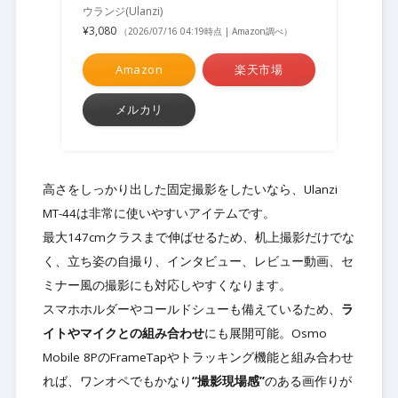
ウランジ(Ulanzi)
¥3,080
（2026/07/16 04:19時点 | Amazon調べ）
Amazon
楽天市場
メルカリ
高さをしっかり出した固定撮影をしたいなら、Ulanzi
MT-44は非常に使いやすいアイテムです。
最大147cmクラスまで伸ばせるため、机上撮影だけでな
く、立ち姿の自撮り、インタビュー、レビュー動画、セ
ミナー風の撮影にも対応しやすくなります。
スマホホルダーやコールドシューも備えているため、
ラ
イトやマイクとの組み合わせ
にも展開可能。Osmo
Mobile 8PのFrameTapやトラッキング機能と組み合わせ
れば、ワンオペでもかなり
“撮影現場感”
のある画作りが