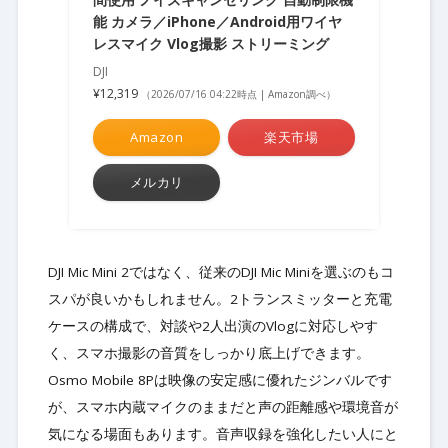
能 カメラ／iPhone／Android用ワイヤ
レスマイク Vlog撮影 ストリーミング
DJI
¥12,319
（2026/07/16 04:22時点 | Amazon調べ）
Amazon
楽天市場
メルカリ
DJI Mic Mini 2ではなく、従来のDJI Mic Miniを選ぶのもコ
スパが良いかもしれません。2トランスミッターと充電
ケースの構成で、対談や2人出演のVlogに対応しやす
く、スマホ撮影の音質をしっかり底上げできます。
Osmo Mobile 8Pは映像の安定感に優れたジンバルです
が、スマホ内蔵マイクのままだと声の距離感や環境音が
気になる場面もあります。音声収録を強化したい人にと