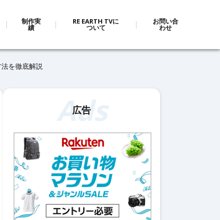
制作実
RE EARTH TVに
お問い合
績
ついて
わせ
定方法を徹底解説
Ads
広告