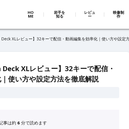
HO
岩手を
レビュ
映像制
ME
知る
ー
作
tream Deck XLレビュー】32キーで配信・動画編集を効率化｜使い方や設
eam Deck XLレビュー】32キーで配信・
化｜使い方や設定方法を徹底解説
記事は約
6
分で読めます